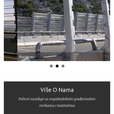
Burobrani
B
Više O Nama
Polirol surađuje sa respektabilnim građevinskim
tvrtkama i institutima