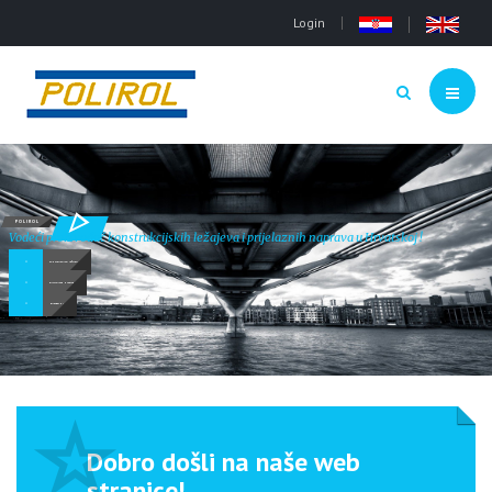
Login
POLIROL
Vodeći proizvođač konstrukcijskih ležajeva i prijelaznih naprava u Hrvatskoj !
KONSTRUKCIJSKI LEŽAJEVI
DILATACIJSKE NAPRAVE
BUROBRANI
Dobro došli na naše web
stranice!